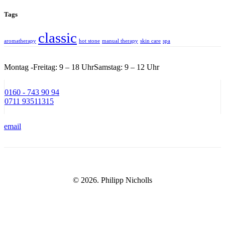
Tags
classic
aromatherapy
hot stone
manual therapy
skin care
spa
Montag -Freitag: 9 – 18 Uhr
Samstag: 9 – 12 Uhr
0160 - 743 90 94
0711 93511315
email
© 2026. Philipp Nicholls