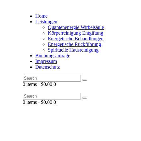
Home
Leistungen
Quantenenergie Wirbelsäule
Körperreinigung Entgiftung
Energetische Behandlungen
Energetische Rückführung
Spirituelle Hausreinigung
Buchungsanfrage
Impressum
Datenschutz
0 items
-
$0.00
0
0 items
-
$0.00
0