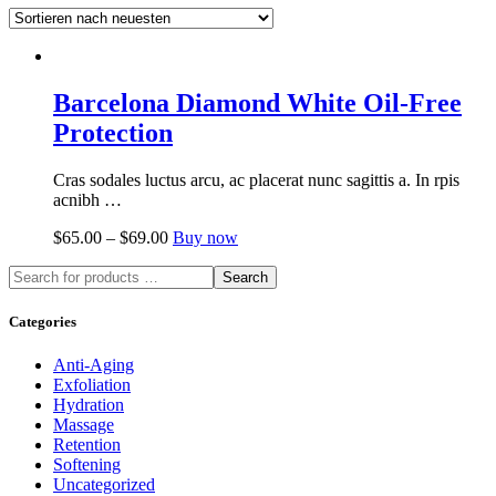
Barcelona Diamond White Oil-Free
Protection
Cras sodales luctus arcu, ac placerat nunc sagittis a. In rpis
acnibh …
$
65.00
–
$
69.00
Buy now
Search
Categories
Anti-Aging
Exfoliation
Hydration
Massage
Retention
Softening
Uncategorized