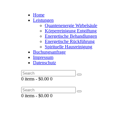
Home
Leistungen
Quantenenergie Wirbelsäule
Körperreinigung Entgiftung
Energetische Behandlungen
Energetische Rückführung
Spirituelle Hausreinigung
Buchungsanfrage
Impressum
Datenschutz
0 items
-
$0.00
0
0 items
-
$0.00
0