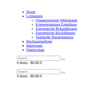
Home
Leistungen
Quantenenergie Wirbelsäule
Körperreinigung Entgiftung
Energetische Behandlungen
Energetische Rückführung
Spirituelle Hausreinigung
Buchungsanfrage
Impressum
Datenschutz
0 items
-
$0.00
0
0 items
-
$0.00
0