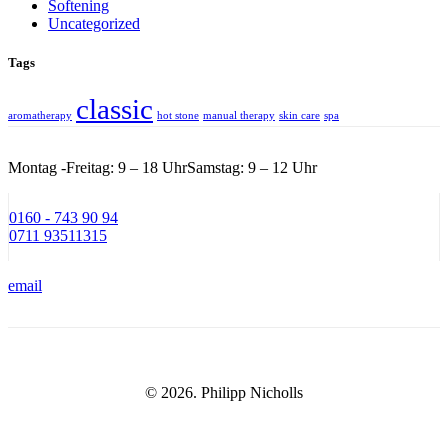
Softening
Uncategorized
Tags
classic
aromatherapy
hot stone
manual therapy
skin care
spa
Montag -Freitag: 9 – 18 Uhr
Samstag: 9 – 12 Uhr
0160 - 743 90 94
0711 93511315
email
© 2026. Philipp Nicholls